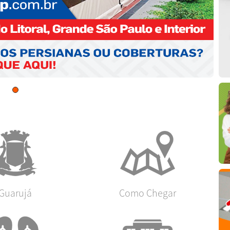
Guarujá
Como Chegar