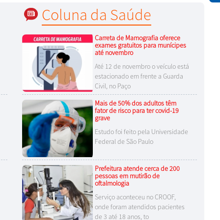
Coluna da Saúde
Carreta de Mamografia oferece
exames gratuitos para munícipes
até novembro
Até 12 de novembro o veículo está
estacionado em frente a Guarda
Civil, no Paço
Mais de 50% dos adultos têm
fator de risco para ter covid-19
grave
Estudo foi feito pela Universidade
Federal de São Paulo
Prefeitura atende cerca de 200
pessoas em mutirão de
oftalmologia
Serviço aconteceu no CROOF,
onde foram atendidos pacientes
de 3 até 18 anos, to