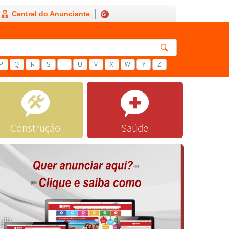
Central do Anunciante
P
Q
R
S
T
U
V
X
W
Y
Z
Construção
Saúde