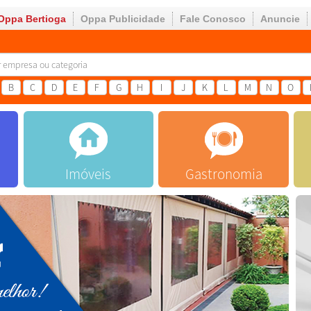
Oppa Bertioga
Oppa Publicidade
Fale Conosco
Anuncie
B
C
D
E
F
G
H
I
J
K
L
M
N
O
Imóveis
Gastronomia