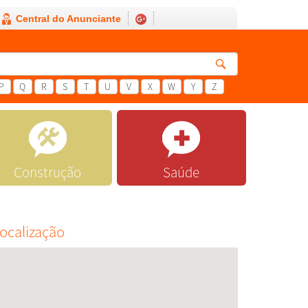
Central do Anunciante
P
Q
R
S
T
U
V
X
W
Y
Z
Construção
Saúde
ocalização