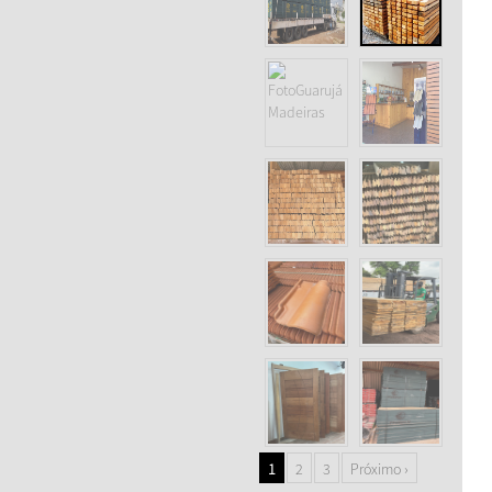
1
2
3
Próximo ›