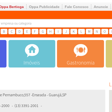
Oppa Bertioga
Oppa Publicidade
Fale Conosco
Anuncie
B
C
D
E
F
G
H
I
J
K
L
M
N
O
Imóveis
Gastronomia
L
de Pernambuco,557 -Enseada
-
Guarujá
,
SP
1-2000
-
(13) 3391-2001
-