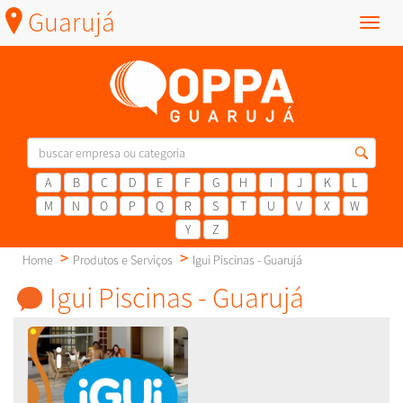
Guarujá
Menu
A
B
C
D
E
F
G
H
I
J
K
L
M
N
O
P
Q
R
S
T
U
V
X
W
Y
Z
Home
Produtos e Serviços
Igui Piscinas - Guarujá
Igui Piscinas - Guarujá