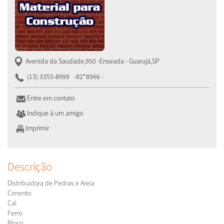
Avenida da Saudade,950 -Enseada
-
Guarujá
,
SP
(13) 3355-8999
-82*8966 -
Entre em contato
Indique à um amigo
Imprimir
Descrição
Distribuidora de Pedras e Areia
Cimento
Cal
Ferro
Bloco