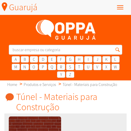
Guarujá
Menu
A
B
C
D
E
F
G
H
I
J
K
L
M
N
O
P
Q
R
S
T
U
V
X
W
Y
Z
Home
Produtos e Serviços
Túnel - Materiais para Construção
Túnel - Materiais para
Construção