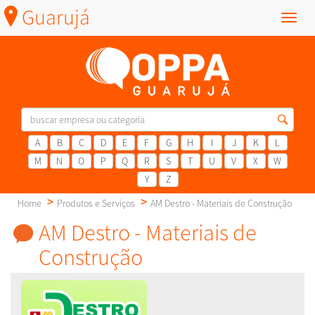
Guarujá
Menu
A
B
C
D
E
F
G
H
I
J
K
L
M
N
O
P
Q
R
S
T
U
V
X
W
Y
Z
Home
Produtos e Serviços
AM Destro - Materiais de Construção
AM Destro - Materiais de
Construção